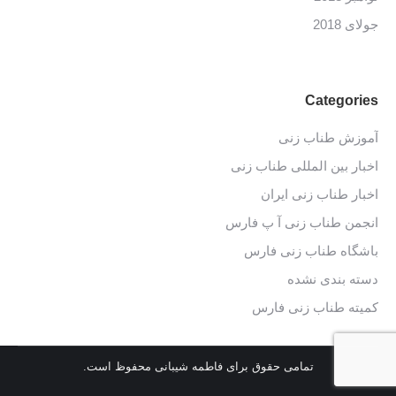
جولای 2018
Categories
آموزش طناب زنی
اخبار بین المللی طناب زنی
اخبار طناب زنی ایران
انجمن طناب زنی آ پ فارس
باشگاه طناب زنی فارس
دسته بندی نشده
کمیته طناب زنی فارس
تمامی حقوق برای فاطمه شیبانی محفوظ است.