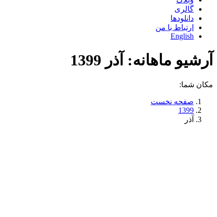
گالری
دانلودها
ارتباط با من
English
آرشیو ماهانه:
آذر 1399
مکان شما:
صفحه نخست
1399
آذر