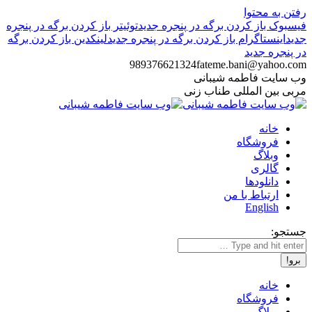
رفتن به محتوا
فیسبوک باز کردن برگه در پنجره جدید
توئیتر باز کردن برگه در پنجره
جدید
اینستاگرام باز کردن برگه در پنجره جدید
لینکدین باز کردن برگه
در پنجره جدید
989376621324
fateme.bani@yahoo.com
وب سایت فاطمه شیبانی
مربی بین المللی طناب زنی
خانه
فروشگاه
وبلاگ
گالری
دانلودها
ارتباط با من
English
جستجو:
خانه
فروشگاه
وبلاگ