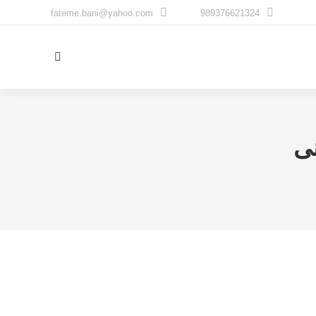
fateme.bani@yahoo.com
989376621324
جستجو:
ی