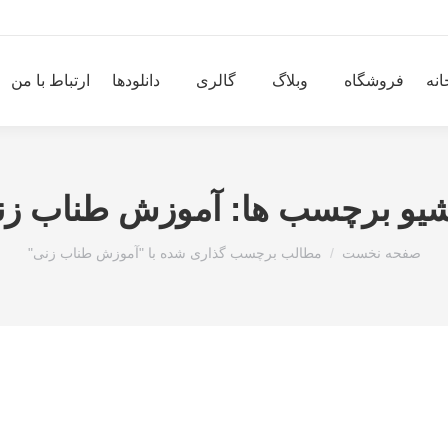
انه
فروشگاه
وبلاگ
گالری
دانلودها
ارتباط با من
شیو برچسب ها:
آموزش طناب زن
مکان شما:
صفحه نخست
مطالب برچسب گذاری شده با "آموزش طناب زنی"